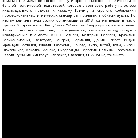
команда специалистов состоит из аудиторов с высокой теоретической и
богатой практической подготовкой, которые строят свою работу на основе
индивидуального подхода к каждому Клиенту и строгого соблюдения
профессиональных и этических стандартов, принятых в области аудита. По
итогам рейтинга аудиторских организаций за 2018 год мы вошли в число
лучших 10 организаций Республики Узбекистан, 1млрд.сум. страховой полис,
12 аттестованных аудиторов, 5 специалистов, имеющих международную
квалификацию в области МСФО. Бельгия, Болгария, Боливия, Бразилия,
Великобритания, Венесуэла, Венгрия, Германия, Дания, Египет, Индия,
Ирландия, Испания, Италия, Казахстан, Канада, Кипр, Китай, Куба, Ливан,
Люксембург, Мексика, Монако, Нидерланды, Норвегия, Польша, Португалия,
Россия, Румыния, Сингапур, Словакия, Словения, США, Тунис, Узбекиста