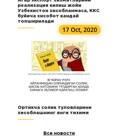
Агар экспорт хизматларини
реализация килиш жойи
Узбекистон хисобланмаса, ККС
буйича хисобот кандай
топширилади
17 Oct, 2020
Ортикча солик туловларини
хисоблашнинг янги тизими
Все новости