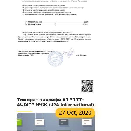
Тижорат таклифи AT "ТТТ-
АUDIT" МЧЖ (JPA International)
27 Oct, 2020